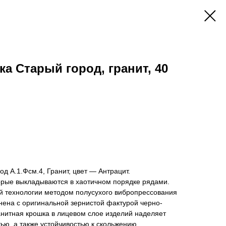
ка Старый город, гранит, 40
д А.1.Фсм.4, Гранит, цвет — Антрацит.
торые выкладываются в хаотичном порядке рядами.
ой технологии методом полусухого вибропрессования
нена с оригинальной зернистой фактурой черно-
анитная крошка в лицевом слое изделий наделяет
ью, а также устойчивостью к скольжению.