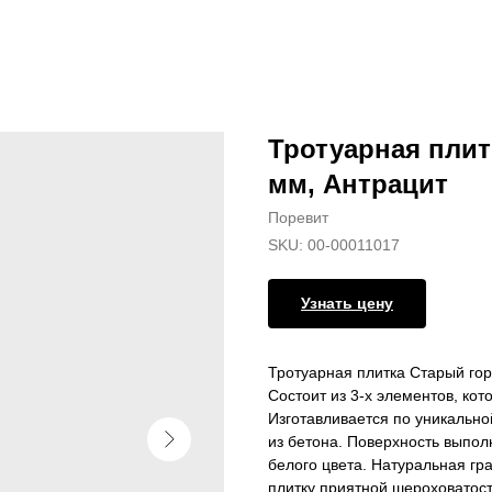
Тротуарная плит
мм, Антрацит
Поревит
SKU:
00-00011017
Узнать цену
Тротуарная плитка Старый горо
Состоит из 3-х элементов, ко
Изготавливается по уникальн
из бетона. Поверхность выпол
белого цвета. Натуральная гр
плитку приятной шероховатост