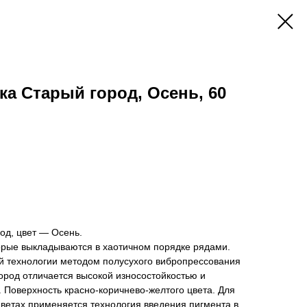
ка Старый город, Осень, 60
од, цвет — Осень.
торые выкладываются в хаотичном порядке рядами.
ой технологии методом полусухого вибропрессования
город отличается высокой износостойкостью и
. Поверхность красно-коричнево-желтого цвета. Для
цветах применяется технология введения пигмента в