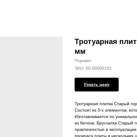
Тротуарная плит
мм
Поревит
SKU:
00-00006192
Узнать цену
Тротуарная плитка Старый гор
Состоит из 3-х элементов, ко
Изготавливается по уникальн
из бетона. Брусчатка Старый 
практичностью в эксплуатации
прокраса плиты в нескольких 