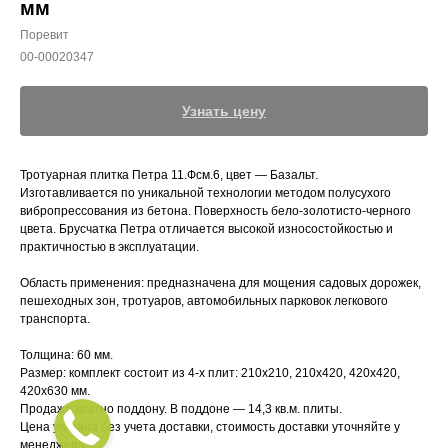
мм
Поревит
00-00020347
Узнать цену
Тротуарная плитка Петра 11.Фсм.6, цвет — Базальт.
Изготавливается по уникальной технологии методом полусухого
вибропрессования из бетона. Поверхность бело-золотисто-черного
цвета. Брусчатка Петра отличается высокой износостойкостью и
практичностью в эксплуатации.
Область применения: предназначена для мощения садовых дорожек,
пешеходных зон, тротуаров, автомобильных парковок легкового
транспорта.
Толщина: 60 мм.
Размер: комплект состоит из 4-х плит: 210х210, 210х420, 420х420,
420х630 мм.
Продажа кратно поддону. В поддоне — 14,3 кв.м. плиты.
Цена указана без учета доставки, стоимость доставки уточняйте у
менеджера.